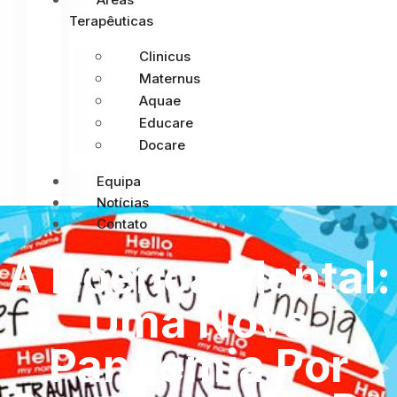
Terapêuticas
Clinicus
Maternus
Aquae
Educare
Docare
Equipa
Notícias
Contato
A Doença Mental:
Uma Nova
Pandemia Por