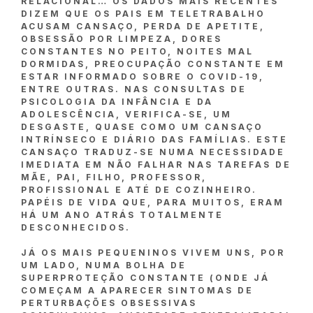
RELACIONAL… OS DADOS MAIS RECENTES
DIZEM QUE OS PAIS EM TELETRABALHO
ACUSAM CANSAÇO, PERDA DE APETITE,
OBSESSÃO POR LIMPEZA, DORES
CONSTANTES NO PEITO, NOITES MAL
DORMIDAS, PREOCUPAÇÃO CONSTANTE EM
ESTAR INFORMADO SOBRE O COVID-19,
ENTRE OUTRAS. NAS CONSULTAS DE
PSICOLOGIA DA INFÂNCIA E DA
ADOLESCÊNCIA, VERIFICA-SE, UM
DESGASTE, QUASE COMO UM CANSAÇO
INTRÍNSECO E DIÁRIO DAS FAMÍLIAS. ESTE
CANSAÇO TRADUZ-SE NUMA NECESSIDADE
IMEDIATA EM NÃO FALHAR NAS TAREFAS DE
MÃE, PAI, FILHO, PROFESSOR,
PROFISSIONAL E ATÉ DE COZINHEIRO.
PAPÉIS DE VIDA QUE, PARA MUITOS, ERAM
HÁ UM ANO ATRÁS TOTALMENTE
DESCONHECIDOS.
JÁ OS MAIS PEQUENINOS VIVEM UNS, POR
UM LADO, NUMA BOLHA DE
SUPERPROTEÇÃO CONSTANTE (ONDE JÁ
COMEÇAM A APARECER SINTOMAS DE
PERTURBAÇÕES OBSESSIVAS