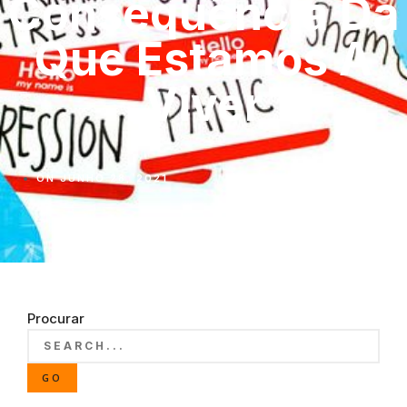
Consequência Da
Que Estamos A
Viver
ON
JUNHO 28, 2021
Procurar
GO