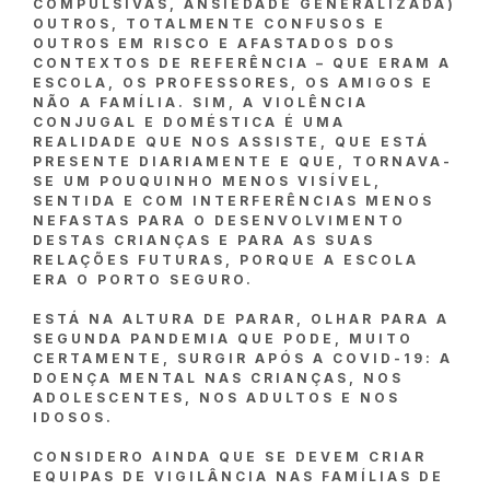
COMPULSIVAS, ANSIEDADE GENERALIZADA)
OUTROS, TOTALMENTE CONFUSOS E
OUTROS EM RISCO E AFASTADOS DOS
CONTEXTOS DE REFERÊNCIA – QUE ERAM A
ESCOLA, OS PROFESSORES, OS AMIGOS E
NÃO A FAMÍLIA. SIM, A VIOLÊNCIA
CONJUGAL E DOMÉSTICA É UMA
REALIDADE QUE NOS ASSISTE, QUE ESTÁ
PRESENTE DIARIAMENTE E QUE, TORNAVA-
SE UM POUQUINHO MENOS VISÍVEL,
SENTIDA E COM INTERFERÊNCIAS MENOS
NEFASTAS PARA O DESENVOLVIMENTO
DESTAS CRIANÇAS E PARA AS SUAS
RELAÇÕES FUTURAS, PORQUE A ESCOLA
ERA O PORTO SEGURO.
ESTÁ NA ALTURA DE PARAR, OLHAR PARA A
SEGUNDA PANDEMIA QUE PODE, MUITO
CERTAMENTE, SURGIR APÓS A COVID-19: A
DOENÇA MENTAL NAS CRIANÇAS, NOS
ADOLESCENTES, NOS ADULTOS E NOS
IDOSOS.
CONSIDERO AINDA QUE SE DEVEM CRIAR
EQUIPAS DE VIGILÂNCIA NAS FAMÍLIAS DE