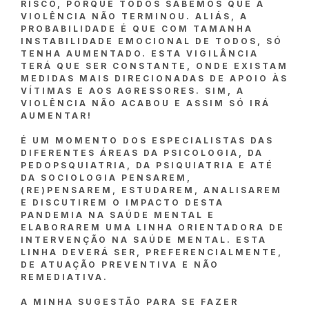
RISCO, PORQUE TODOS SABEMOS QUE A
VIOLÊNCIA NÃO TERMINOU. ALIÁS, A
PROBABILIDADE É QUE COM TAMANHA
INSTABILIDADE EMOCIONAL DE TODOS, SÓ
TENHA AUMENTADO. ESTA VIGILÂNCIA
TERÁ QUE SER CONSTANTE, ONDE EXISTAM
MEDIDAS MAIS DIRECIONADAS DE APOIO ÀS
VÍTIMAS E AOS AGRESSORES. SIM, A
VIOLÊNCIA NÃO ACABOU E ASSIM SÓ IRÁ
AUMENTAR!
É UM MOMENTO DOS ESPECIALISTAS DAS
DIFERENTES ÁREAS DA PSICOLOGIA, DA
PEDOPSQUIATRIA, DA PSIQUIATRIA E ATÉ
DA SOCIOLOGIA PENSAREM,
(RE)PENSAREM, ESTUDAREM, ANALISAREM
E DISCUTIREM O IMPACTO DESTA
PANDEMIA NA SAÚDE MENTAL E
ELABORAREM UMA LINHA ORIENTADORA DE
INTERVENÇÃO NA SAÚDE MENTAL. ESTA
LINHA DEVERÁ SER, PREFERENCIALMENTE,
DE ATUAÇÃO PREVENTIVA E NÃO
REMEDIATIVA.
A MINHA SUGESTÃO PARA SE FAZER