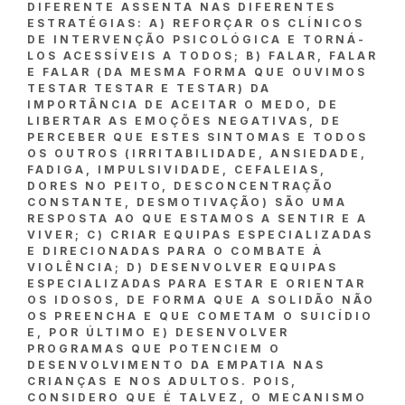
DIFERENTE ASSENTA NAS DIFERENTES
ESTRATÉGIAS: A) REFORÇAR OS CLÍNICOS
DE INTERVENÇÃO PSICOLÓGICA E TORNÁ-
LOS ACESSÍVEIS A TODOS; B) FALAR, FALAR
E FALAR (DA MESMA FORMA QUE OUVIMOS
TESTAR TESTAR E TESTAR) DA
IMPORTÂNCIA DE ACEITAR O MEDO, DE
LIBERTAR AS EMOÇÕES NEGATIVAS, DE
PERCEBER QUE ESTES SINTOMAS E TODOS
OS OUTROS (IRRITABILIDADE, ANSIEDADE,
FADIGA, IMPULSIVIDADE, CEFALEIAS,
DORES NO PEITO, DESCONCENTRAÇÃO
CONSTANTE, DESMOTIVAÇÃO) SÃO UMA
RESPOSTA AO QUE ESTAMOS A SENTIR E A
VIVER; C) CRIAR EQUIPAS ESPECIALIZADAS
E DIRECIONADAS PARA O COMBATE À
VIOLÊNCIA; D) DESENVOLVER EQUIPAS
ESPECIALIZADAS PARA ESTAR E ORIENTAR
OS IDOSOS, DE FORMA QUE A SOLIDÃO NÃO
OS PREENCHA E QUE COMETAM O SUICÍDIO
E, POR ÚLTIMO E) DESENVOLVER
PROGRAMAS QUE POTENCIEM O
DESENVOLVIMENTO DA EMPATIA NAS
CRIANÇAS E NOS ADULTOS. POIS,
CONSIDERO QUE É TALVEZ, O MECANISMO