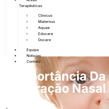
Terapêuticas
Clinicus
Maternus
Aquae
Educare
Docare
Equipa
Notícias
Contato
A Importância Da
Respiração Nasal
ON
FEVEREIRO 28, 2022