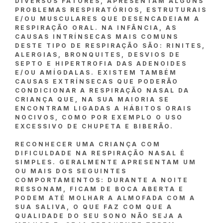
DIVERSOS FATORES, APRESENTAM ALGUNS
PROBLEMAS RESPIRATÓRIOS, ESTRUTURAIS
E/OU MUSCULARES QUE DESENCADEIAM A
RESPIRAÇÃO ORAL. NA INFÂNCIA, AS
CAUSAS INTRÍNSECAS MAIS COMUNS
DESTE TIPO DE RESPIRAÇÃO SÃO: RINITES,
ALERGIAS, BRONQUITES, DESVIOS DE
SEPTO E HIPERTROFIA DAS ADENOIDES
E/OU AMÍGDALAS. EXISTEM TAMBÉM
CAUSAS EXTRÍNSECAS QUE PODERÃO
CONDICIONAR A RESPIRAÇÃO NASAL DA
CRIANÇA QUE, NA SUA MAIORIA SE
ENCONTRAM LIGADAS A HÁBITOS ORAIS
NOCIVOS, COMO POR EXEMPLO O USO
EXCESSIVO DE CHUPETA E BIBERÃO.
RECONHECER UMA CRIANÇA COM
DIFICULDADE NA RESPIRAÇÃO NASAL É
SIMPLES. GERALMENTE APRESENTAM UM
OU MAIS DOS SEGUINTES
COMPORTAMENTOS: DURANTE A NOITE
RESSONAM, FICAM DE BOCA ABERTA E
PODEM ATÉ MOLHAR A ALMOFADA COM A
SUA SALIVA, O QUE FAZ COM QUE A
QUALIDADE DO SEU SONO NÃO SEJA A