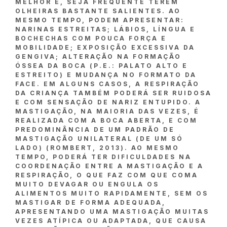
MELHOR E, SEJA FREQUENTE TEREM
OLHEIRAS BASTANTE SALIENTES. AO
MESMO TEMPO, PODEM APRESENTAR:
NARINAS ESTREITAS; LÁBIOS, LÍNGUA E
BOCHECHAS COM POUCA FORÇA E
MOBILIDADE; EXPOSIÇÃO EXCESSIVA DA
GENGIVA; ALTERAÇÃO NA FORMAÇÃO
ÓSSEA DA BOCA (P.E.: PALATO ALTO E
ESTREITO) E MUDANÇA NO FORMATO DA
FACE. EM ALGUNS CASOS, A RESPIRAÇÃO
DA CRIANÇA TAMBÉM PODERÁ SER RUIDOSA
E COM SENSAÇÃO DE NARIZ ENTUPIDO. A
MASTIGAÇÃO, NA MAIORIA DAS VEZES, É
REALIZADA COM A BOCA ABERTA, E COM
PREDOMINÂNCIA DE UM PADRÃO DE
MASTIGAÇÃO UNILATERAL (DE UM SÓ
LADO) (ROMBERT, 2013). AO MESMO
TEMPO, PODERÁ TER DIFICULDADES NA
COORDENAÇÃO ENTRE A MASTIGAÇÃO E A
RESPIRAÇÃO, O QUE FAZ COM QUE COMA
MUITO DEVAGAR OU ENGULA OS
ALIMENTOS MUITO RAPIDAMENTE, SEM OS
MASTIGAR DE FORMA ADEQUADA,
APRESENTANDO UMA MASTIGAÇÃO MUITAS
VEZES ATÍPICA OU ADAPTADA, QUE CAUSA