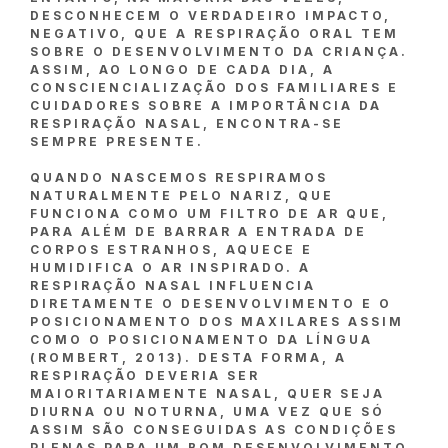
DESCONHECEM O VERDADEIRO IMPACTO,
NEGATIVO, QUE A RESPIRAÇÃO ORAL TEM
SOBRE O DESENVOLVIMENTO DA CRIANÇA.
ASSIM, AO LONGO DE CADA DIA, A
CONSCIENCIALIZAÇÃO DOS FAMILIARES E
CUIDADORES SOBRE A IMPORTÂNCIA DA
RESPIRAÇÃO NASAL, ENCONTRA-SE
SEMPRE PRESENTE.
QUANDO NASCEMOS RESPIRAMOS
NATURALMENTE PELO NARIZ, QUE
FUNCIONA COMO UM FILTRO DE AR QUE,
PARA ALÉM DE BARRAR A ENTRADA DE
CORPOS ESTRANHOS, AQUECE E
HUMIDIFICA O AR INSPIRADO. A
RESPIRAÇÃO NASAL INFLUENCIA
DIRETAMENTE O DESENVOLVIMENTO E O
POSICIONAMENTO DOS MAXILARES ASSIM
COMO O POSICIONAMENTO DA LÍNGUA
(ROMBERT, 2013). DESTA FORMA, A
RESPIRAÇÃO DEVERIA SER
MAIORITARIAMENTE NASAL, QUER SEJA
DIURNA OU NOTURNA, UMA VEZ QUE SÓ
ASSIM SÃO CONSEGUIDAS AS CONDIÇÕES
PLENAS PARA UM BOM DESENVOLVIMENTO