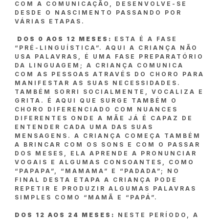
COM A COMUNICAÇÃO, DESENVOLVE-SE
DESDE O NASCIMENTO PASSANDO POR
VÁRIAS ETAPAS.
DOS 0 AOS 12 MESES:
ESTA É A FASE
“PRÉ-LINGUÍSTICA”. AQUI A CRIANÇA NÃO
USA PALAVRAS, É UMA FASE PREPARATÓRIO
DA LINGUAGEM; A CRIANÇA COMUNICA
COM AS PESSOAS ATRAVÉS DO CHORO PARA
MANIFESTAR AS SUAS NECESSIDADES.
TAMBÉM SORRI SOCIALMENTE, VOCALIZA E
GRITA. É AQUI QUE SURGE TAMBÉM O
CHORO DIFERENCIADO COM NUANCES
DIFERENTES ONDE A MÃE JÁ É CAPAZ DE
ENTENDER CADA UMA DAS SUAS
MENSAGENS. A CRIANÇA COMEÇA TAMBÉM
A BRINCAR COM OS SONS E COM O PASSAR
DOS MESES, ELA APRENDE A PRONUNCIAR
VOGAIS E ALGUMAS CONSOANTES, COMO
“PAPAPA”, “MAMAMA” E “PADADA”; NO
FINAL DESTA ETAPA A CRIANÇA PODE
REPETIR E PRODUZIR ALGUMAS PALAVRAS
SIMPLES COMO “MAMÃ E “PAPÁ”.
DOS 12 AOS 24 MESES:
NESTE PERÍODO, A