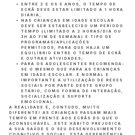
ENTRE 2 E OS 5 ANOS, O TEMPO DE
ECRÃ DEVE ESTAR LIMITADO A 1 HORA
DIÁRIA;
NAS CRIANÇAS EM IDADE ESCOLAR
DEVE SER ESTABELECIDO UM PERÍODO
TEMPO (LIMITADO A 2 HORAS/DIA OU
3H AO FIM DE SEMANA) E TIPO DE
PROGRAMAS/APLICAÇÕES
PERMITIDOS, PARA QUE HAJA UM
EQUILÍBRIO ENTRE O TEMPO DE ECRÃ
E OUTRAS ATIVIDADES;
PARA OS ADOLESCENTES RECOMENDA-
SE O MESMO QUE PARA AS CRIANÇAS
EM IDADE ESCOLAR. É NORMAL E
IMPORTANTE A UTILIZAÇÃO DE REDES
SOCIAIS POR PARTE DESTE GRUPO
ETÁRIO, COMO FORMA DE INTERAÇÃO,
SOCIALIZAÇÃO E SUPORTE
EMOCIONAL.
A REALIDADE É, CONTUDO, MUITO
DIFERENTE! AS CRIANÇAS PASSAM MAIS
TEMPO EM FRENTE AOS ECRÃS DO QUE O
ACONSELHÁVEL. ESTE HÁBITO PREJUDICA
A SUA SAÚDE E O SEU DESENVOLVIMENTO
COGNITIVO E SOCIAL. ESTA DEPENDÊNCIA