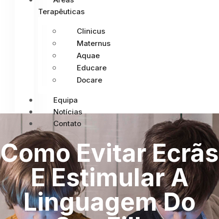
Terapêuticas
Clinicus
Maternus
Aquae
Educare
Docare
Equipa
Notícias
Contato
Como Evitar Ecrãs
E Estimular A
Linguagem Do