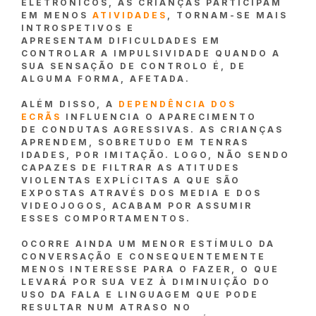
ELETRÓNICOS, AS CRIANÇAS PARTICIPAM
EM MENOS
ATIVIDADES
, TORNAM-SE MAIS
INTROSPETIVOS E
APRESENTAM DIFICULDADES EM
CONTROLAR A IMPULSIVIDADE QUANDO A
SUA SENSAÇÃO DE CONTROLO É, DE
ALGUMA FORMA, AFETADA.
ALÉM DISSO, A
DEPENDÊNCIA DOS
ECRÃS
INFLUENCIA O APARECIMENTO
DE CONDUTAS AGRESSIVAS. AS CRIANÇAS
APRENDEM, SOBRETUDO EM TENRAS
IDADES, POR IMITAÇÃO. LOGO, NÃO SENDO
CAPAZES DE FILTRAR AS ATITUDES
VIOLENTAS EXPLÍCITAS A QUE SÃO
EXPOSTAS ATRAVÉS DOS MEDIA E DOS
VIDEOJOGOS, ACABAM POR ASSUMIR
ESSES COMPORTAMENTOS.
OCORRE AINDA UM MENOR ESTÍMULO DA
CONVERSAÇÃO E CONSEQUENTEMENTE
MENOS INTERESSE PARA O FAZER, O QUE
LEVARÁ POR SUA VEZ À DIMINUIÇÃO DO
USO DA FALA E LINGUAGEM QUE PODE
RESULTAR NUM ATRASO NO