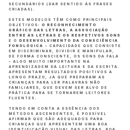
SECUNDÁRIOS (DAR SENTIDO ÀS FRASES
CRIADAS).
ESTES MODELOS TÊM COMO PRINCIPAIS
OBJETIVOS:
O RECONHECIMENTO
GRÁFICO DAS LETRAS
,
A ASSOCIAÇÃO
ENTRE AS LETRAS E OS RESPETIVOS SONS
E O
DESENVOLVIMENTO DA CONSCIÊNCIA
FONOLÓGICA
– CAPACIDADE QUE CONSISTE
EM DISCRIMINAR, DIVIDIR E MANIPULAR,
DE FORMA CONSCIENTE, OS SONS DA FALA
– ALGO MUITO IMPORTANTE NA
APRENDIZAGEM DA LEITURA E DA ESCRITA.
APRESENTAM RESULTADOS POSITIVOS A
LONGO PRAZO, JÁ QUE PREPARAM AS
CRIANÇAS PARA LER PALAVRAS NÃO
FAMILIARES, QUE DEVEM SER ALVO DE
PRÁTICA PARA SE TORNAREM LEITORES
FLUENTES.
TENDO EM CONTA A ESSÊNCIA DOS
MÉTODOS ASCENDENTES, É POSSÍVEL
AFIRMAR QUE SÃO ADEQUADOS PARA
CRIANÇAS QUE APRESENTEM UMA BOA
IDENTIFICAÇÃO VISUAL DAS LETRAS, BOA