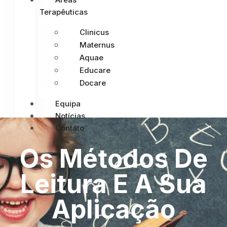
Terapêuticas
Clinicus
Maternus
Aquae
Educare
Docare
Equipa
Notícias
Contato
Os Métodos De
Leitura E A Sua
Aplicação