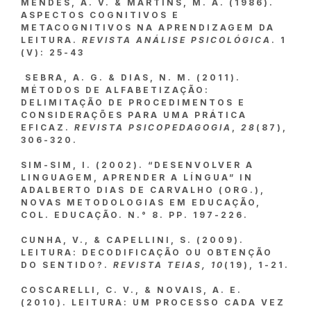
MENDES, A. V. & MARTINS, M. A. (1986).
ASPECTOS COGNITIVOS E
METACOGNITIVOS NA APRENDIZAGEM DA
LEITURA.
REVISTA ANÁLISE PSICOLÓGICA
. 1
(V): 25-43
SEBRA, A. G. & DIAS, N. M. (2011).
MÉTODOS DE ALFABETIZAÇÃO:
DELIMITAÇÃO DE PROCEDIMENTOS E
CONSIDERAÇÕES PARA UMA PRÁTICA
EFICAZ.
REVISTA PSICOPEDAGOGIA
,
28
(87),
306-320.
SIM-SIM, I. (2002). “DESENVOLVER A
LINGUAGEM, APRENDER A LÍNGUA” IN
ADALBERTO DIAS DE CARVALHO (ORG.),
NOVAS METODOLOGIAS EM EDUCAÇÃO,
COL. EDUCAÇÃO. N.° 8. PP. 197-226.
CUNHA, V., & CAPELLINI, S. (2009).
LEITURA: DECODIFICAÇÃO OU OBTENÇÃO
DO SENTIDO?.
REVISTA TEIAS, 10
(19), 1-21.
COSCARELLI, C. V., & NOVAIS, A. E.
(2010). LEITURA: UM PROCESSO CADA VEZ