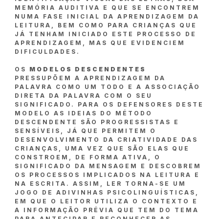
MEMÓRIA AUDITIVA E QUE SE ENCONTREM
NUMA FASE INICIAL DA APRENDIZAGEM DA
LEITURA, BEM COMO PARA CRIANÇAS QUE
JÁ TENHAM INICIADO ESTE PROCESSO DE
APRENDIZAGEM, MAS QUE EVIDENCIEM
DIFICULDADES.
OS
MODELOS DESCENDENTES
PRESSUPÕEM A APRENDIZAGEM DA
PALAVRA COMO UM TODO E A ASSOCIAÇÃO
DIRETA DA PALAVRA COM O SEU
SIGNIFICADO. PARA OS DEFENSORES DESTE
MODELO AS IDEIAS DO MÉTODO
DESCENDENTE SÃO PROGRESSISTAS E
SENSÍVEIS, JÁ QUE PERMITEM O
DESENVOLVIMENTO DA CRIATIVIDADE DAS
CRIANÇAS, UMA VEZ QUE SÃO ELAS QUE
CONSTROEM, DE FORMA ATIVA, O
SIGNIFICADO DA MENSAGEM E DESCOBREM
OS PROCESSOS IMPLICADOS NA LEITURA E
NA ESCRITA. ASSIM, LER TORNA-SE UM
JOGO DE ADIVINHAS PSICOLINGUÍSTICAS,
EM QUE O LEITOR UTILIZA O CONTEXTO E
A INFORMAÇÃO PRÉVIA QUE TEM DO TEMA
PARA ANTECIPAR E RECONHECER AS