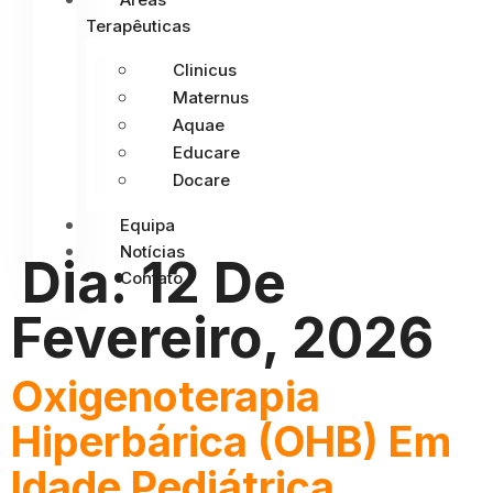
Terapêuticas
Clinicus
Maternus
Aquae
Educare
Docare
Equipa
Notícias
Dia:
12 De
Contato
Fevereiro, 2026
Oxigenoterapia
Hiperbárica (OHB) Em
Idade Pediátrica