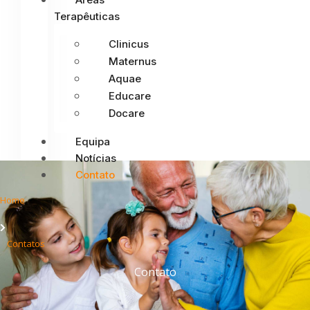
Terapêuticas
Clinicus
Maternus
Aquae
Educare
Docare
Equipa
Notícias
Contato
Home
Contatos
Contato